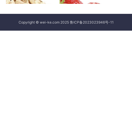
Copyright © wei-ke.com 2025
鲁ICP备2023023946号-11