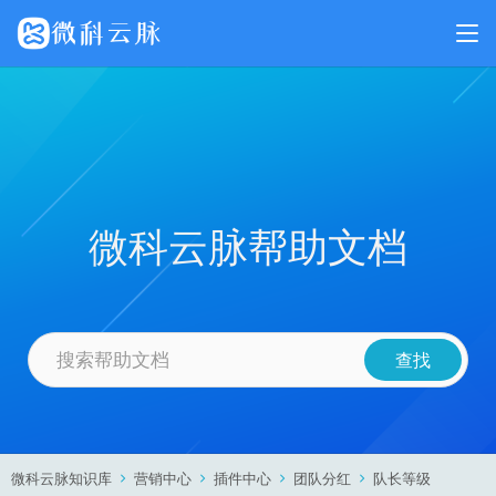
微科云脉帮助文档
微科云脉知识库
营销中心
插件中心
团队分红
队长等级