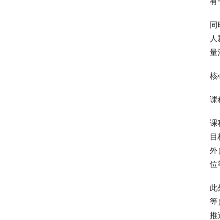
有
同
人
量
核
课
课
目
外
位
此
等
推