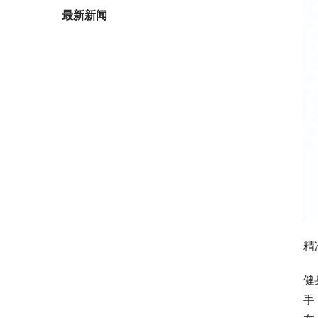
最新新闻
精
健
手