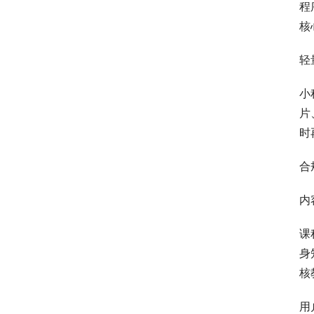
程
核
轻
小
片
时
合
内
课
身
核
用