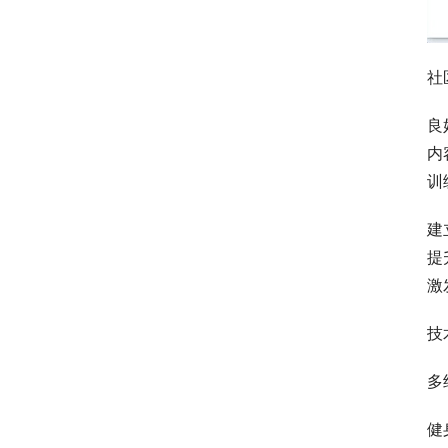
社
良
内
训
建
提
激
技
多
健